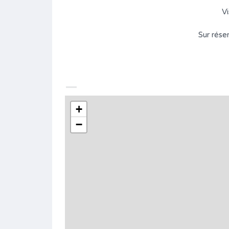
Vi
Sur rése
+
−