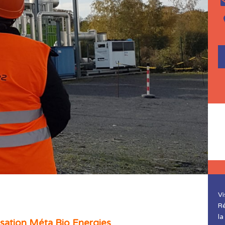
Vi
Ré
la
sation Méta Bio Energies