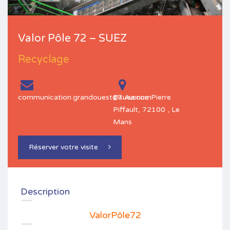
Valor Pôle 72 – SUEZ
Recyclage
communication.grandouest@suez.com
17 Avenue Pierre
Piffault, 72100 , Le
Mans
Réserver votre visite
Description
ValorPôle72