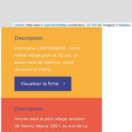
Leaflet
| Map data ©
OpenStreetMap
contributors,
CC-BY-SA
, Imagery ©
Mapbox
Description
Imprimerie L’IMPRIMERIE : notre
métier depuis plus de 30 ans, un
savoir-faire de tradition, venez
découvrir la chaine…
Visualiser la fiche
Description
Ancrée dans le petit village vendéen
de Nesmy depuis 1857, au sud de La