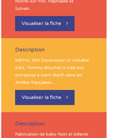
Roche-sur-Yon, Raphaëlle et
Sylvain…
Visualiser la fiche
Description
METAL 360 Dessinateur et métallier
d’art, Tommy Bouchet a créé son
entreprise à Saint-Barth dans les
Antilles françaises…
Visualiser la fiche
Description
Fabrication de baby-foot et billards