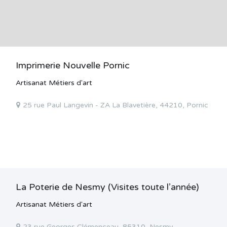
Imprimerie Nouvelle Pornic
Artisanat Métiers d'art
25 rue Paul Langevin - ZA La Blavetière, 44210, Pornic
La Poterie de Nesmy (Visites toute l’année)
Artisanat Métiers d'art
23 rue Georges Clémenceau, 85310, Nesmy