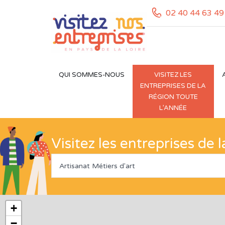
02 40 44 63 49
QUI SOMMES-NOUS
VISITEZ LES
ENTREPRISES DE LA
RÉGION TOUTE
L’ANNÉE
Visitez les entreprises de 
Artisanat Métiers d'art
+
−