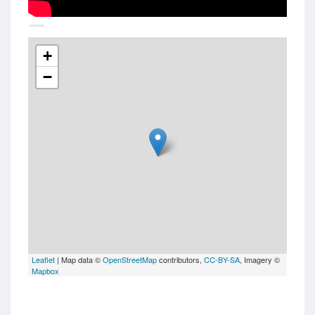
+
−
Leaflet
| Map data ©
OpenStreetMap
contributors,
CC-BY-SA
, Imagery ©
Mapbox